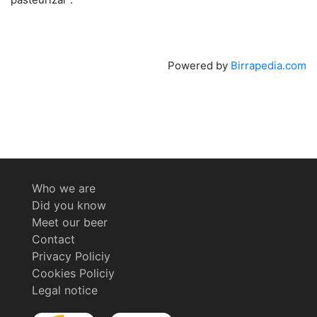
Powered by
Birrapedia.com
Who we are
Did you know
Meet our beer
Contact
Privacy Policiy
Cookies Policiy
Legal notice